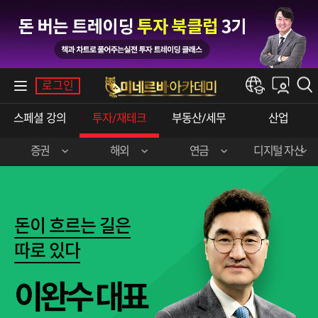
내강의실
로그인
한경e아카데미
스페셜강의
투자/재테크
부동산/세무
산업
증권
해외
연금
디지털자산
장영한(주식실전)
이준호(미국주식)
민주영&박상현
강승구(비트코인)
신혁승(주식실전)
송병준(해외선물)
돈이흐르는길은
곽영훈(주식실전)
김선형(한·미주식)
따로있다
오학진(주식실전)
전병서(중국주식)
이완수대표
이춘광(주식입문)