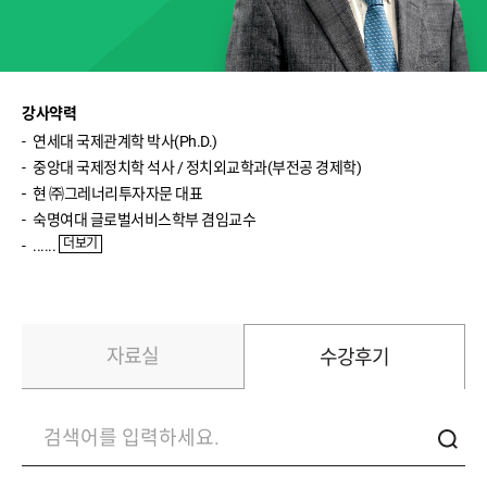
박영호(주식실전)
윤여민(주식기초)
송재경(주식입문)
강사약력
연세대국제관계학박사(Ph.D.)
반종민(주식입문)
중앙대국제정치학석사/정치외교학과(부전공경제학)
현㈜그레너리투자자문대표
신성호(ETF입문)
숙명여대글로벌서비스학부겸임교수
이진우(환율)
더보기
......
이완수(매크로분석)
자료실
수강후기