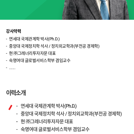
박영호 (주식 실전)
윤여민 (주식 기초)
송재경 (주식 입문)
강사약력
연세대 국제관계학 박사(Ph.D.)
반종민 (주식 입문)
중앙대 국제정치학 석사 / 정치외교학과(부전공 경제학)
현 ㈜그레너리투자자문 대표
신성호 (ETF 입문)
숙명여대 글로벌서비스학부 겸임교수
이진우 (환율)
......
이완수 (매크로 분석)
이력소개
연세대 국제관계학 박사(Ph.D.)
중앙대 국제정치학 석사 / 정치외교학과(부전공 경제학)
현 ㈜그레너리투자자문 대표
숙명여대 글로벌서비스학부 겸임교수