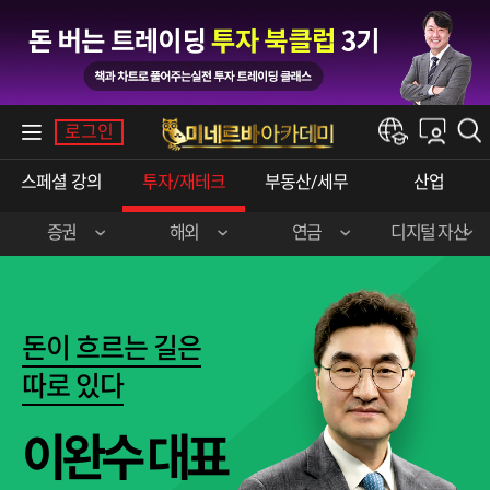
내강의실
로그인
한경e아카데미
스페셜 강의
투자/재테크
부동산/세무
산업
증권
해외
연금
디지털 자산
장영한 (주식 실전)
이준호 (미국 주식)
민주영&박상현
강승구 (비트코인)
신혁승 (주식 실전)
송병준 (해외 선물)
돈이 흐르는 길은
곽영훈 (주식 실전)
김선형 (한·미 주식)
따로 있다
오학진 (주식 실전)
전병서 (중국 주식)
이완수 대표
이춘광 (주식 입문)