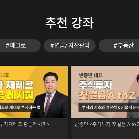
추천 강좌
매크로
연금/ 자산관리
부동산
<투자재테크 황금레시피>
반종민 <주식투자 첫걸음 A to 