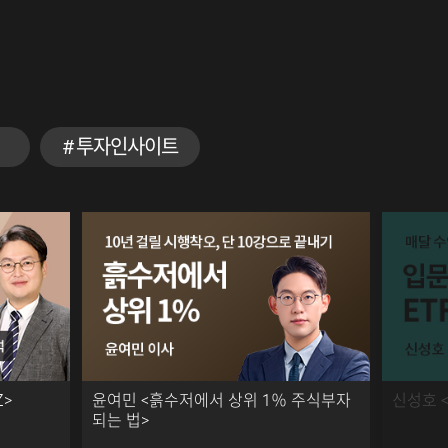
투자인사이트
Z>
윤여민 <흙수저에서 상위 1％ 주식부자
신성호 <
되는 법>