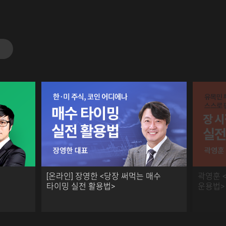
[온라인] 장영한 <당장 써먹는 매수
곽영훈 
타이밍 실전 활용법>
운용법>