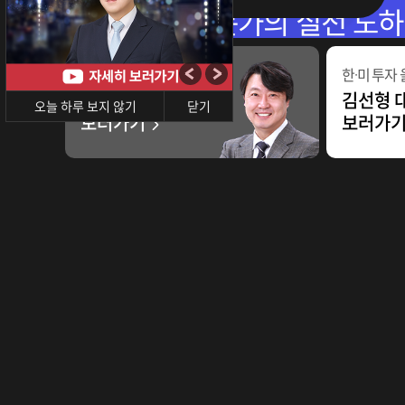
JP모간 글로벌 자산운용 
투자 북클럽 3기
한·미 투자
장영한 대표 강좌
김선형 
오늘 하루 보지 않기
닫기
보러가기
보러가