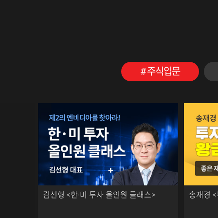
주식입문
김선형 <한·미 투자 올인원 클래스>
송재경 