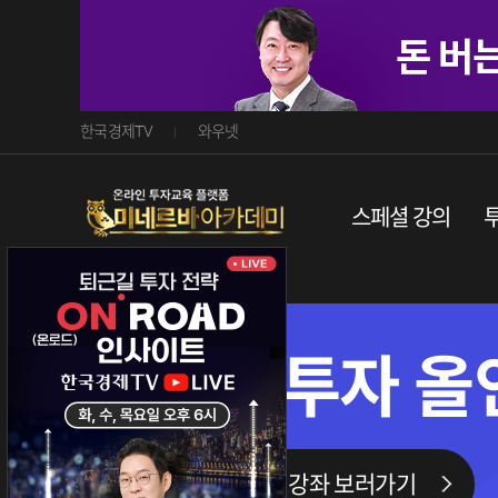
한국경제TV
와우넷
스페셜 강의
매크로와 AI
투자 로드맵
이춘광 대표 교육 자세히보기