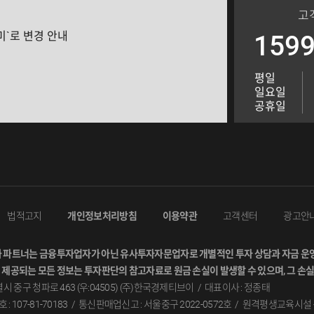
고
미`로 변경 안내
1599
평일
일요일
공휴일
법적고지
개인정보처리방침
이용약관
고객센터
광고안
 파트너는 금융투자업자가 아닌 유사투자자문업자로 개별적인 투자 상담과 자금 운
 제공되는 모든 정보는 투자판단의 참고자료로 원금 손실이 발생할 수 있으며, 그 손
시 중구 청파로 463 (우:04505) (주)한국경제티브이
대표이사 : 정종태
 107-81-70183
통신판매업신고 : 서울중구 2022-0572호
원격평생교육시설 