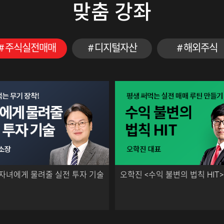
맞춤 강좌
주식실전매매
디지털자산
해외주식
<자녀에게 물려줄 실전 투자 기술
오학진 <수익 불변의 법칙 HIT>