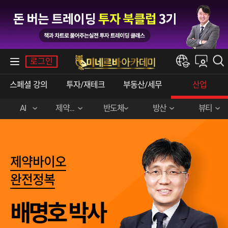
내강의실
로그인
한경e아카데미
스페셜 강의
투자/재테크
부동산/세무
산업
AI
제약바이오
반도체
방산
뷰티
김경진(AI활용)
배명호(제약바이오)
박준영(반도체)
문근식 (해양 방산)
안지영 (K-뷰티)
황만순(제약바이오)
제약바이오
제약바이오 1+1 패키지
완전정복
배명호 박사