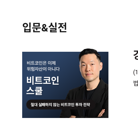
입문&실전
(
법