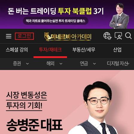
내강의실
로그인
한경e아카데미
스페셜 강의
투자/재테크
부동산/세무
산업
증권
해외
연금
디지털 자산
장영한 (주식 실전)
이준호 (미국 주식)
민주영&박상현
강승구 (비트코인)
신혁승 (주식 실전)
송병준 (해외 선물)
시장 변동성은
곽영훈 (주식 실전)
김선형 (한·미 주식)
투자의 기회!
오학진 (주식 실전)
전병서 (중국 주식)
송병준 대표
이춘광 (주식 입문)