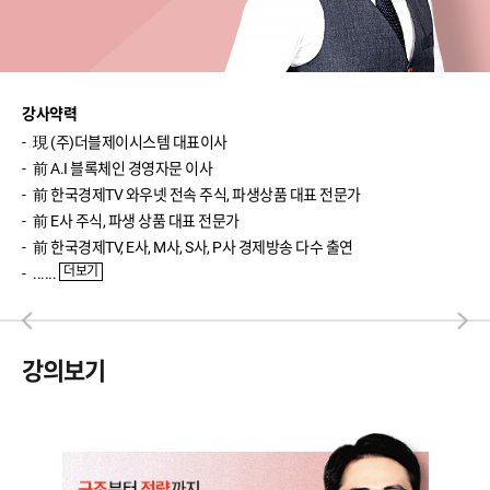
박영호 (주식 실전)
윤여민 (주식 기초)
송재경 (주식 입문)
강사약력
現 (주)더블제이시스템 대표이사
반종민 (주식 입문)
前 A.I 블록체인 경영자문 이사
前 한국경제TV 와우넷 전속 주식, 파생상품 대표 전문가
신성호 (ETF 입문)
前 E사 주식, 파생 상품 대표 전문가
이진우 (환율)
前 한국경제TV, E사, M사, S사, P사 경제방송 다수 출연
더보기
......
이완수 (매크로 분석)
강의보기