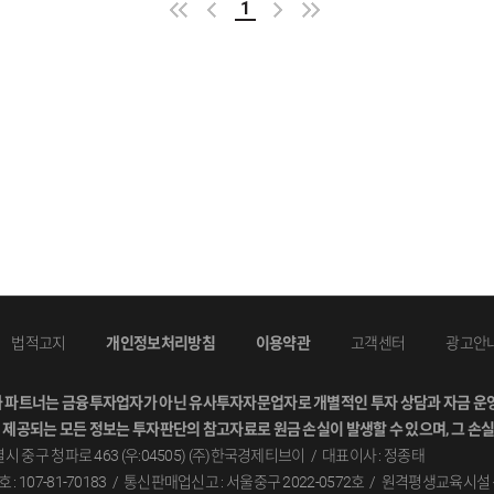
1
법적고지
개인정보처리방침
이용약관
고객센터
광고안
와파트너는금융투자업자가아닌유사투자자문업자로개별적인투자상담과자금운영
제공되는모든정보는투자판단의참고자료로원금손실이발생할수있으며,그손실
시중구청파로463(우:04505)(주)한국경제티브이
대표이사:정종태
107-81-70183
통신판매업신고:서울중구2022-0572호
원격평생교육시설