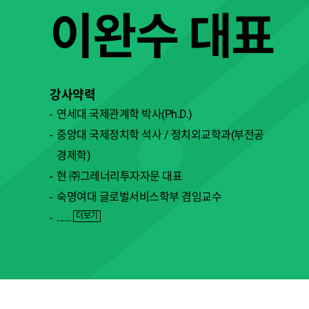
이완수대표
강사약력
연세대국제관계학박사(Ph.D.)
중앙대국제정치학석사/정치외교학과(부전공
경제학)
현㈜그레너리투자자문대표
숙명여대글로벌서비스학부겸임교수
......
더보기