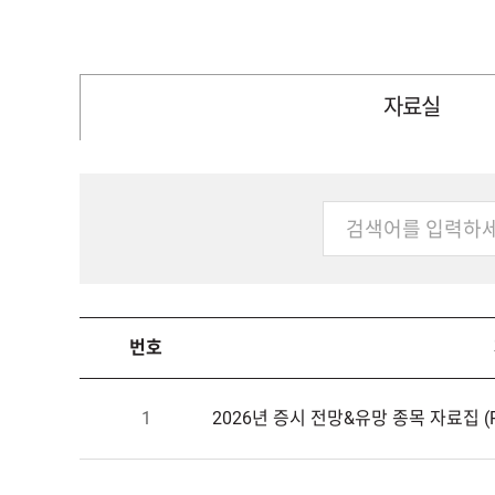
자료실
번호
1
2026년증시전망&유망종목자료집(P