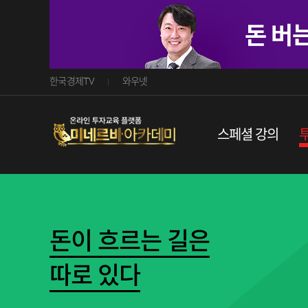
한국경제TV
와우넷
스페셜강의
돈이흐르는길은
따로있다