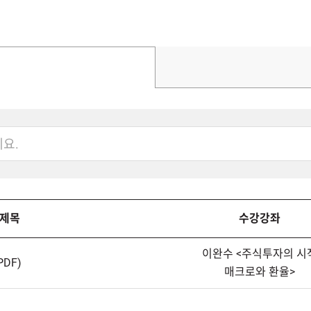
제목
수강강좌
이완수<주식투자의시
DF)
매크로와환율>