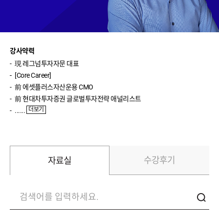
박영호(주식실전)
윤여민(주식기초)
송재경(주식입문)
강사약력
現레그넘투자자문대표
반종민(주식입문)
[CoreCareer]
前에셋플러스자산운용CMO
신성호(ETF입문)
前현대차투자증권글로벌투자전략애널리스트
이진우(환율)
더보기
......
이완수(매크로분석)
수강후기
자료실