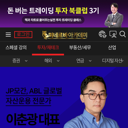
내강의실
로그인
한경e아카데미
스페셜강의
투자/재테크
부동산/세무
산업
증권
해외
연금
디지털자산
장영한(주식실전)
이준호(미국주식)
민주영&박상현
강승구(비트코인)
신혁승(주식실전)
송병준(해외선물)
JP모간,ABL글로벌
곽영훈(주식실전)
김선형(한·미주식)
자산운용전문가
오학진(주식실전)
전병서(중국주식)
이춘광대표
이춘광(주식입문)