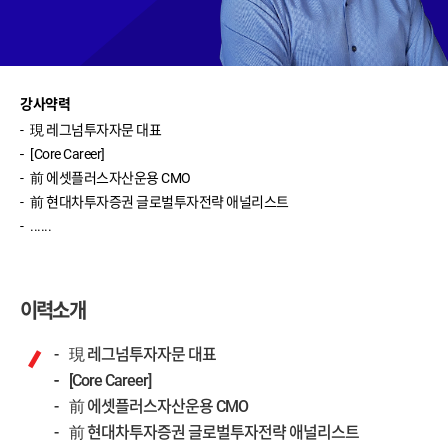
박영호 (주식 실전)
윤여민 (주식 기초)
송재경 (주식 입문)
강사약력
現 레그넘투자자문 대표
반종민 (주식 입문)
[Core Career]
前 에셋플러스자산운용 CMO
신성호 (ETF 입문)
前 현대차투자증권 글로벌투자전략 애널리스트
이진우 (환율)
......
이완수 (매크로 분석)
이력소개
現 레그넘투자자문 대표
[Core Career]
前 에셋플러스자산운용 CMO
前 현대차투자증권 글로벌투자전략 애널리스트