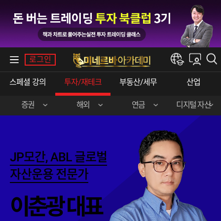
내강의실
로그인
한경e아카데미
스페셜 강의
투자/재테크
부동산/세무
산업
증권
해외
연금
디지털 자산
장영한 (주식 실전)
이준호 (미국 주식)
민주영&박상현
강승구 (비트코인)
신혁승 (주식 실전)
송병준 (해외 선물)
JP모간, ABL 글로벌
곽영훈 (주식 실전)
김선형 (한·미 주식)
자산운용 전문가
오학진 (주식 실전)
전병서 (중국 주식)
이춘광 대표
이춘광 (주식 입문)