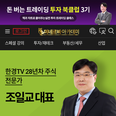
내강의실
로그인
한경e아카데미
스페셜강의
투자/재테크
부동산/세무
산업
한경TV28년차주식
전문가
조일교대표