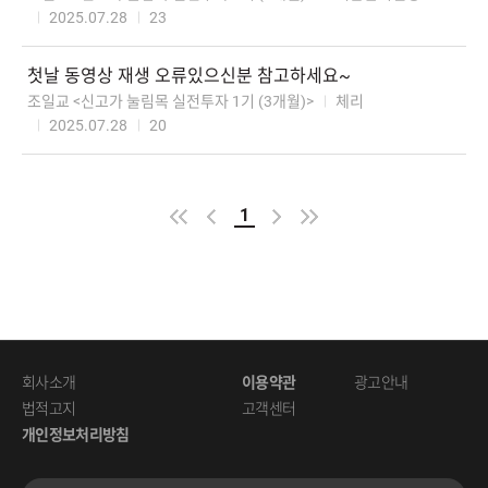
2025.07.28
23
첫날동영상재생오류있으신분참고하세요~
조일교<신고가눌림목실전투자1기(3개월)>
체리
2025.07.28
20
1
회사소개
이용약관
광고안내
법적고지
고객센터
개인정보처리방침