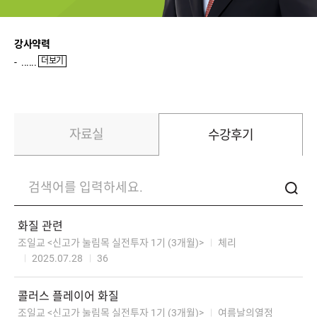
강사약력
더보기
......
자료실
수강후기
화질관련
조일교<신고가눌림목실전투자1기(3개월)>
체리
2025.07.28
36
콜러스플레이어화질
조일교<신고가눌림목실전투자1기(3개월)>
여름날의열정