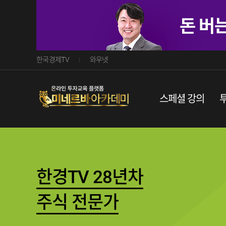
한국경제TV
와우넷
스페셜강의
한경TV28년차
주식전문가