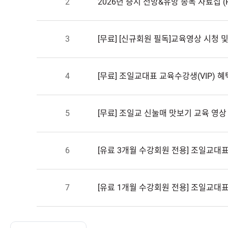
2
2026년증시전망&유망종목자료집(P
3
[무료][신규회원필독]교육영상시청
4
[무료]조일교대표교육수강생(VIP)
5
[무료]조일교신눌매맛보기교육영상
6
[유료3개월수강회원전용]조일교대
7
[유료1개월수강회원전용]조일교대