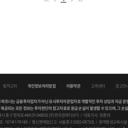
법적고지
개인정보처리방침
이용약관
고객센터
광고안
와파트너는금융투자업자가아닌유사투자자문업자로개별적인투자상담과자금운영
제공되는모든정보는투자판단의참고자료로원금손실이발생할수있으며,그손실
시중구청파로463(우:04505)(주)한국경제티브이
대표이사:정종태
107-81-70183
통신판매업신고:서울중구2022-0572호
원격평생교육시설