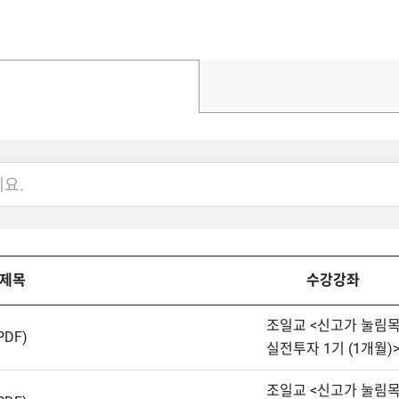
제목
수강강좌
조일교<신고가눌림
DF)
실전투자1기(1개월)
조일교<신고가눌림