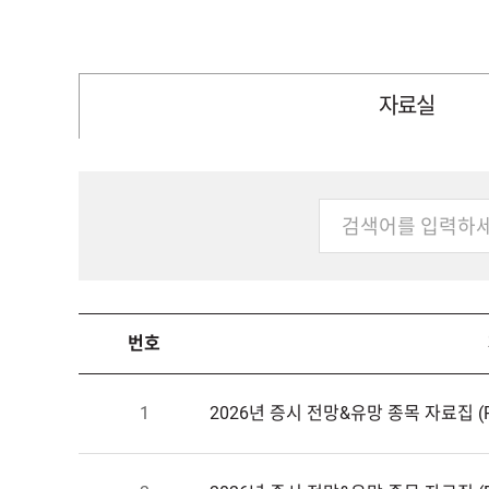
자료실
번호
1
2026년증시전망&유망종목자료집(P