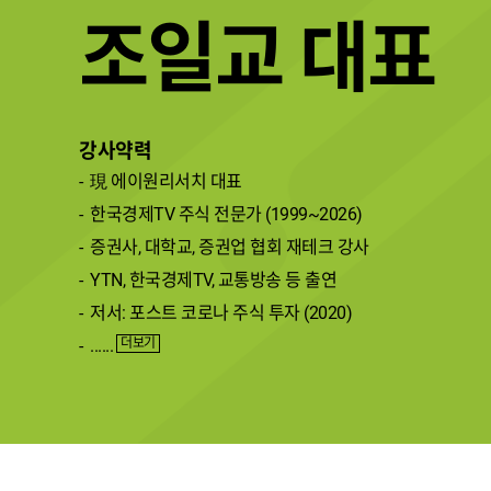
조일교대표
강사약력
現에이원리서치대표
한국경제TV주식전문가(1999~2026)
증권사,대학교,증권업협회재테크강사
YTN,한국경제TV,교통방송등출연
저서:포스트코로나주식투자(2020)
......
더보기