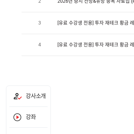
2
2026년증시전망&유망종목자료집(P
3
[유료수강생전용]투자재테크황금레시
4
[유료수강생전용]투자재테크황금레
강사소개
강좌