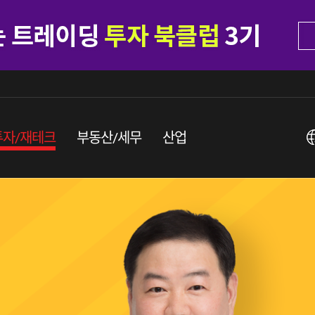
투자/재테크
부동산/세무
산업