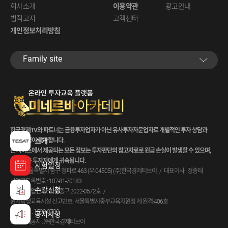
회사소개
이용약관
광고안내
법적고지
고객센터
개인정보처리방침
Family site
한국경제TV와 파트너는 금융투자업자가 아닌 유사투자자문업자로 개별적인 투자 상담과
자금 운영이 불가합니다.
소개
본 사이트에서 제공되는 모든 정보는 투자판단의 참고자료로 원금 손실이 발생할 수 있으며,
그 손실은 투자자에게 귀속됩니다.
시험일정
주소 : 서울특별시 중구 청파로 463 (우:04505) (주)한국경제티브이
대표이사 : 정종태
사업자등록번호 : 107-81-70183
수강신청
통신판매업신고 : 서울중구 2022-0572호
원격평생교육시설 신고번호: 서울특별시중부교육지원청 제 원격-406호
고객센터 : 1599-0700
공지사항
호스팅제공자 : ㈜한국경제티브이