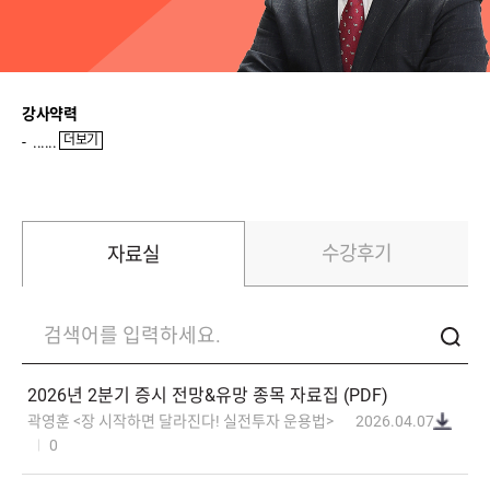
박영호(주식실전)
윤여민(주식기초)
송재경(주식입문)
강사약력
더보기
......
반종민(주식입문)
신성호(ETF입문)
이진우(환율)
수강후기
자료실
이완수(매크로분석)
2026년2분기증시전망&유망종목자료집(PDF)
곽영훈<장시작하면달라진다!실전투자운용법>
2026.04.07
0