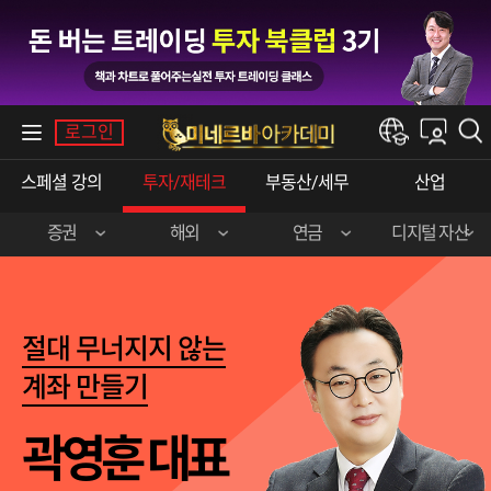
내강의실
로그인
한경e아카데미
스페셜강의
투자/재테크
부동산/세무
산업
증권
해외
연금
디지털자산
장영한(주식실전)
이준호(미국주식)
민주영&박상현
강승구(비트코인)
신혁승(주식실전)
송병준(해외선물)
절대무너지지않는
곽영훈(주식실전)
김선형(한·미주식)
계좌만들기
오학진(주식실전)
전병서(중국주식)
곽영훈대표
이춘광(주식입문)