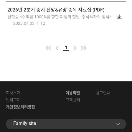
2026년2분기증시전망&유망종목자료집(PDF)
신혁승<수익률1000%를향한여정의첫발:주식투자의정석>
2026.04.03
12
1
회사소개
이용약관
광고안내
법적고지
고객센터
개인정보처리방침
Familysite