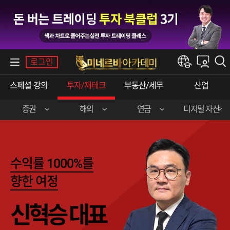
내강의실
로그인
한경e아카데미
스페셜강의
투자/재테크
부동산/세무
산업
증권
해외
연금
디지털자산
장영한(주식실전)
이준호(미국주식)
민주영&박상현
강승구(비트코인)
신혁승(주식실전)
송병준(해외선물)
수익률1000%를
곽영훈(주식실전)
김선형(한·미주식)
향한여정
오학진(주식실전)
전병서(중국주식)
신혁승대표
이춘광(주식입문)