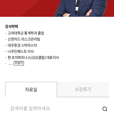
박영호(주식실전)
윤여민(주식기초)
송재경(주식입문)
강사약력
고려대학교통계학과졸업
반종민(주식입문)
신한카드리스크관리팀
대우증권스탁마스터
신성호(ETF입문)
나무인베스트이사
이진우(환율)
현초아파트너스(상상클럽)대표이사
더보기
......
이완수(매크로분석)
수강후기
자료실