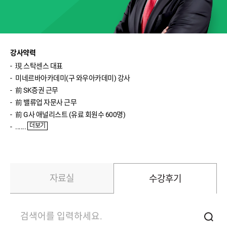
박영호(주식실전)
윤여민(주식기초)
송재경(주식입문)
강사약력
現스탁센스대표
반종민(주식입문)
미네르바아카데미(구와우아카데미)강사
前SK증권근무
신성호(ETF입문)
前밸류업자문사근무
이진우(환율)
前G사애널리스트(유료회원수600명)
더보기
......
이완수(매크로분석)
자료실
수강후기