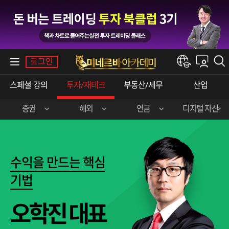
내강의실
로그인
한경e아카데미
스페셜강의
투자/재테크
부동산/세무
산업
증권
해외
연금
디지털자산
장영한(주식실전)
이준호(미국주식)
민주영&박상현
강승구(비트코인)
신혁승(주식실전)
송병준(해외선물)
수익을만드는핵심
곽영훈(주식실전)
김선형(한·미주식)
기법
오학진(주식실전)
전병서(중국주식)
오학진대표
이춘광(주식입문)