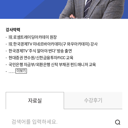
박영호(주식실전)
윤여민(주식기초)
송재경(주식입문)
강사약력
現로셈트레이딩아카데미원장
반종민(주식입문)
現한국경제TV미네르바아카데미(구와우아카데미)강사
한국경제TV‘주식알아야번다’방송출연
신성호(ETF입문)
현대증권연수원/신한금융투자FICC교육
이진우(환율)
국민은행자금부/외환은행신탁부채권펀드매니저교육
더보기
......
이완수(매크로분석)
수강후기
자료실