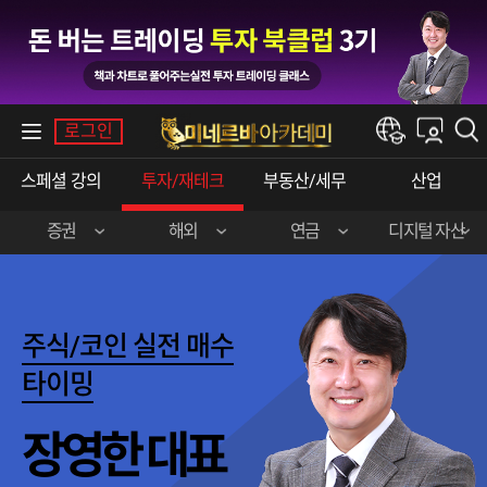
내강의실
로그인
한경e아카데미
스페셜강의
투자/재테크
부동산/세무
산업
증권
해외
연금
디지털자산
장영한(주식실전)
이준호(미국주식)
민주영&박상현
강승구(비트코인)
신혁승(주식실전)
송병준(해외선물)
주식/코인실전매수
곽영훈(주식실전)
김선형(한·미주식)
타이밍
오학진(주식실전)
전병서(중국주식)
장영한대표
이춘광(주식입문)