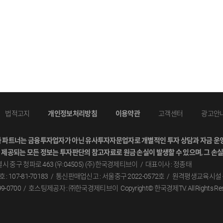
법적고지
개인정보처리방침
이용약관
고객센터
광고안
와파트너는금융투자업자가아닌유사투자자문업자로개별적인투자상담과자금운영
제공되는모든정보는투자판단의참고자료로원금손실이발생할수있으며,그손실
시중구청파로463(우:04505)(주)한국경제티브이
대표이사:정종태
107-81-70183
통신판매업신고:서울중구2022-0572호
원격평생교육시설
-0700
호스팅제공자:㈜한국경제티브이
Copyright©한국경제TV.AllRightsRes