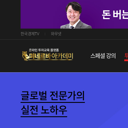
한국경제TV
와우넷
스페셜강의
글로벌전문가의
실전노하우