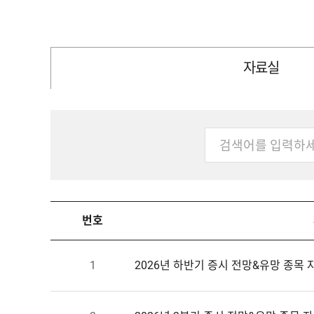
자료실
번호
1
2026년하반기증시전망&유망종목자료