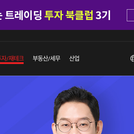
투자/재테크
부동산/세무
산업