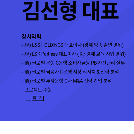
김선형대표
강사약력
現)L&SHOLDINGS대표이사(경제방송출연영위)
現)LSKPartners대표이사(IR/경제교육사업영위)
前)글로벌은행C은행소비자금융PB·자산관리실무
前)글로벌금융사H은행시장리서치&전략분석
前)글로벌투자은행G사M&A전략·기업분석
프로젝트수행
......
더보기