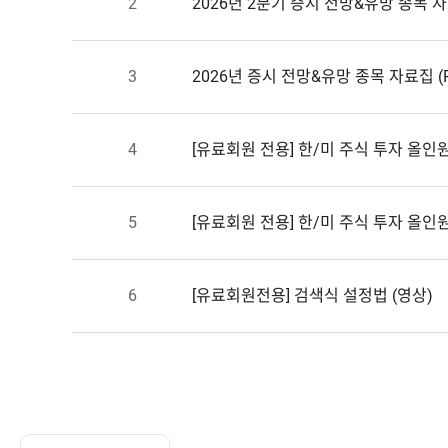
2
2026년2분기증시전망&유망종목자료
3
2026년증시전망&유망종목자료집(P
4
[유료회원전용]한/미주식투자올인원
5
[유료회원전용]한/미주식투자올인원
6
[유료회원전용]검색식설정법(영상)