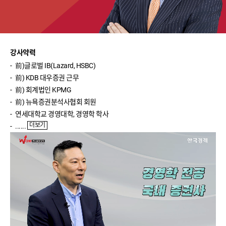
박영호(주식실전)
윤여민(주식기초)
송재경(주식입문)
강사약력
前)글로벌IB(Lazard,HSBC)
반종민(주식입문)
前)KDB대우증권근무
前)회계법인KPMG
신성호(ETF입문)
前)뉴욕증권분석사협회회원
이진우(환율)
연세대학교경영대학,경영학학사
더보기
......
이완수(매크로분석)