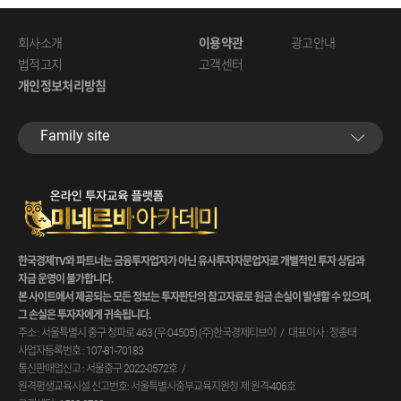
회사소개
이용약관
광고안내
법적고지
고객센터
개인정보처리방침
Familysite
한국경제TV와파트너는금융투자업자가아닌유사투자자문업자로개별적인투자상담과
자금운영이불가합니다.
본사이트에서제공되는모든정보는투자판단의참고자료로원금손실이발생할수있으며,
그손실은투자자에게귀속됩니다.
주소:서울특별시중구청파로463(우:04505)(주)한국경제티브이
대표이사:정종태
사업자등록번호:107-81-70183
통신판매업신고:서울중구2022-0572호
원격평생교육시설신고번호:서울특별시중부교육지원청제원격-406호