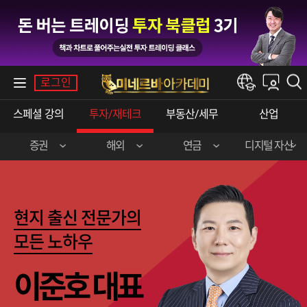
내강의실
로그인
한경e아카데미
스페셜강의
투자/재테크
부동산/세무
산업
증권
해외
연금
디지털자산
장영한(주식실전)
이준호(미국주식)
민주영&박상현
강승구(비트코인)
신혁승(주식실전)
송병준(해외선물)
현지출신전문가의
곽영훈(주식실전)
김선형(한·미주식)
모든노하우
오학진(주식실전)
전병서(중국주식)
이준호대표
이춘광(주식입문)