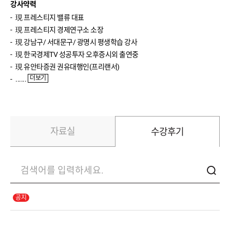
송재경(주식입문)
강사약력
現프레스티지밸류대표
반종민(주식입문)
現프레스티지경제연구소소장
現강남구/서대문구/광명시평생학습강사
신성호(ETF입문)
現한국경제TV성공투자오후증시외출연중
이진우(환율)
現유안타증권권유대행인(프리랜서)
더보기
......
이완수(매크로분석)
자료실
수강후기