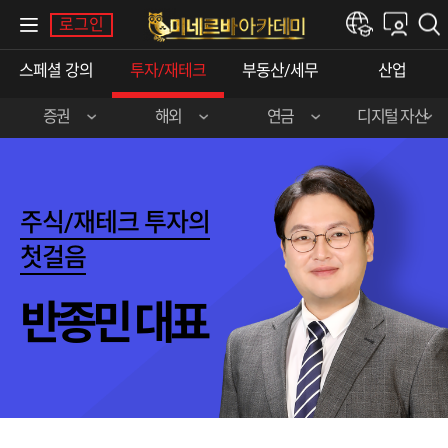
내강의실
로그인
한경e아카데미
스페셜강의
투자/재테크
부동산/세무
산업
증권
해외
연금
디지털자산
장영한(주식실전)
이준호(미국주식)
민주영&박상현
강승구(비트코인)
신혁승(주식실전)
송병준(해외선물)
주식/재테크투자의
곽영훈(주식실전)
김선형(한·미주식)
첫걸음
오학진(주식실전)
전병서(중국주식)
반종민대표
이춘광(주식입문)
박영호(주식실전)
윤여민(주식기초)