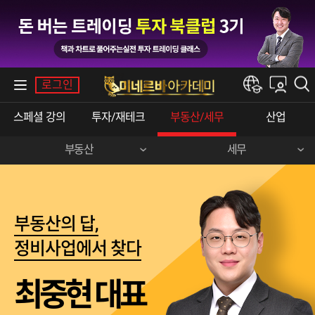
내강의실
로그인
한경e아카데미
스페셜 강의
투자/재테크
부동산/세무
산업
부동산
세무
정창래(부동산)
지병근(부동산 절세)
최중현(재건축·재개발)
부동산의 답,
정비사업에서 찾다
최중현 대표