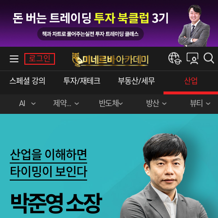
내강의실
로그인
한경e아카데미
스페셜 강의
투자/재테크
부동산/세무
산업
AI
제약바이오
반도체
방산
뷰티
김경진(AI활용)
배명호(제약바이오)
박준영(반도체)
문근식 (해양 방산)
안지영 (K-뷰티)
황만순(제약바이오)
산업을 이해하면
제약바이오 1+1 패키지
타이밍이 보인다
박준영 소장