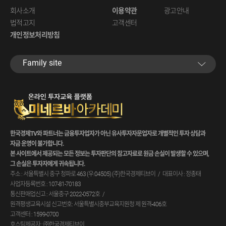
회사소개
이용약관
광고안내
법적고지
고객센터
개인정보처리방침
Family site
한국경제TV와 파트너는 금융투자업자가 아닌 유사투자자문업자로 개별적인 투자 상담과
자금 운영이 불가합니다.
본 사이트에서 제공되는 모든 정보는 투자판단의 참고자료로 원금 손실이 발생할 수 있으며,
그 손실은 투자자에게 귀속됩니다.
주소 : 서울특별시 중구 청파로 463 (우:04505) (주)한국경제티브이
대표이사 : 정종태
사업자등록번호 : 107-81-70183
통신판매업신고 : 서울중구 2022-0572호
원격평생교육시설 신고번호: 서울특별시중부교육지원청 제 원격-406호
고객센터 : 1599-0700
호스팅제공자 : ㈜한국경제티브이