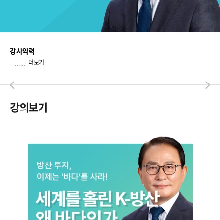
강사약력
더보기
......
강의보기