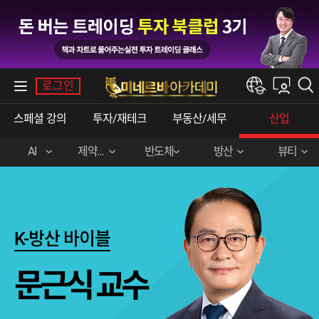
내강의실
로그인
한경e아카데미
스페셜 강의
투자/재테크
부동산/세무
산업
AI
제약바이오
반도체
방산
뷰티
김경진(AI활용)
배명호(제약바이오)
박준영(반도체)
문근식 (해양 방산)
안지영 (K-뷰티)
황만순(제약바이오)
K-방산 바이블
제약바이오 1+1 패키지
문근식 교수