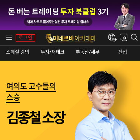
내강의실
로그인
한경e아카데미
스페셜 강의
투자/재테크
부동산/세무
산업
여의도 고수들의
스승
김종철 소장